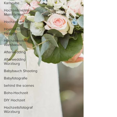
Karlsruhe
Hochzeitsvideo
Mainfranken
Hochzeit am Main
Hochzeitsvideo
Hessen
Hochzeitsvideo
Wiesbaden
Afterwedding
Afterwedding
Würzburg
Babybauch Shooting
Babyfotografie
behind the scenes
Boho-Hochzeit
DIY Hochzeit
Hochzeitsfotograf
Würzburg