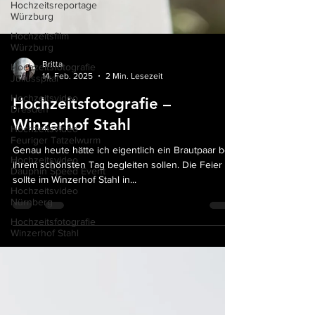
Hochzeitsreportage
Würzburg
Hochzeitsfilm
Würzburg
Hochzeitsfotografie
Juliusspital
Britta
Hochzeitsvideo
14. Feb. 2025
2 Min. Lesezeit
Dresden
Hochzeitsfotografie –
Hochzeitsvideo
Feuriger Tatzelwurm
Winzerhof Stahl
Hochzeitsvideo
Dauphin Speed Event
Genau heute hätte ich eigentlich ein Brautpaar bei
ihrem schönsten Tag begleiten sollen. Die Feier
Hochzeitsvideo
Nürnberg
sollte im Winzerhof Stahl in...
Hochzeitsfotografie
Winzerhof Stahl