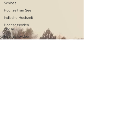
Schloss
Hochzeit am See
Indische Hochzeit
Hochzeitsvideo
Eltville
Hochzeitsvideo
Seehotel
Niedernberg
Hochzeitsvideo
Bamberg
Hochzeitsvideo
Italien
Hochzeitsvideo
Gardasee
Hochzeit in den
Bergen
Destination
Wedding
Hochzeitsvideo
Bayern