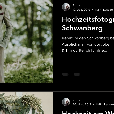
Hochzeit in den Bergen
Destination Wedding
Hochzeit
Britta
10. Dez. 2019
1 Min. Lesezei
Hochzeitsfotog
Hochzeitsvideo Karlsruhe
Hochzeitsvideo Mainfranken
Schwanberg
Kennt Ihr den Schwanberg bei Rödelsee?? Was ein
Ausblick man von dort oben h
chzeitsvideo Wiesbaden
Afterwedding
Afterwedding
& Tim durfte ich für ihre...
otografie
behind the scenes
Boho-Hochzeit
DIY 
Hochzeitsreportage Würzburg
Britta
26. Nov. 2019
1 Min. Leseze
Hochzeit am Wa