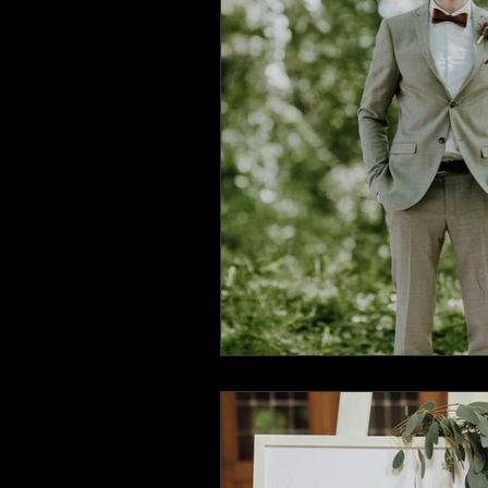
Hochzeitsvideo Gardasee
Hochzeitsvideo Würzburg
Hochzeitsvideo Hessen
Ho
Babybauch Shooting
Babyf
Hochzeitsfotograf Würzburg