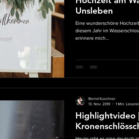
Unsleben
Eine wunderschöne Hochzeit im Vinta
diesem Jahr im Wasserschloss in Unsleben begleiten. 
erinnere mich...
Bernd Kuschner
13. Nov. 2019
1 Min. Lesezei
Highlightvideo 
Kronenschlössc
Heute gibt es eine deutsch-i