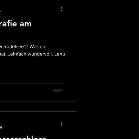
svideo Bayern
t
rafie am
Hochzeit am Main
at....einfach wundervoll. Lena
 Würzburg
Hochzeit
it
sserschloss