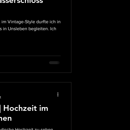
ge-Style durfte ich in
Ich
t
| Hochzeit im
hen
ndische Hochzeit zu sehen.