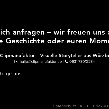
ich anfragen – wir freuen uns 
e Geschichte oder euren Mom
 Clipmanufaktur – Visuelle Storyteller aus Würzb
✉️
hallo@clipmanufaktur.de
| 📞 0931 78012234
folge uns:
Datenschutz
AGB
Cookies